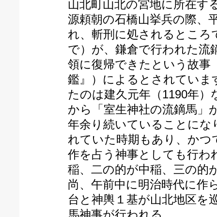
山北町山北の宮地に所在す
源頼朝の石橋山挙兵の際、
れ、斬刑に処されるところ
で）が、鎌倉で行われた流
領に復帰できたという故事
鑑』）によるとされていま
たのは建久元年（1190年
から「室生神社の流鏑馬」が
年余り続いていることにな
れていた時期もあり、かつ
作を占う神事としても行わ
稲、二の的が中稲、三の的
尚、午前中に明治時代に作
台と神輿１基が山北地区を巡
馬神事が行われる。