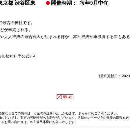
東京都 渋谷区東
開催時期：
毎年9月中旬
渋谷最古の神社です。
どが奉納される。
や大人神輿の連合宮入が組まれるほか、本社神輿が車渡御する年もある
東京都神社庁公式HP
(最終更新日： 2023
画像など全ての情報は、万全の保証をいたしかねます。あらかじめご了承ください。
時のものです。変更の可能性がある場合がございます。各団体のページをの最新の情報を必
するお問い合わせは、各主催団体様にお願い致します。