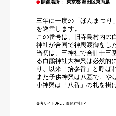
開催場所：
東京都 墨田区東向島
三年に一度の「ほんまつり
を巡幸します。
この番号は、旧寺島村内の
神社が合同で神輿渡御をし
当初は、三神社で合計十三
る白鬚神社大神輿は必然的
り、以来「拾参番」と呼ば
また子供神輿は八基で、や
小神輿は「八番」の札を掛
参考サイトURL：
白髭神社HP