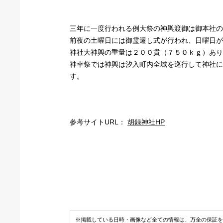
三年に一度行われる例大祭の神輿渡御は御本社の
前夜の土曜日には御霊遷し式が行われ、日曜日が
神社大神輿の重量は２００貫（７５０ｋｇ）あり
神幸祭では神輿は汐入町内全域を巡行して神社に
す。
参考サイトURL：
胡録神社HP
※掲載している日時・画像など全ての情報は、万全の保証を