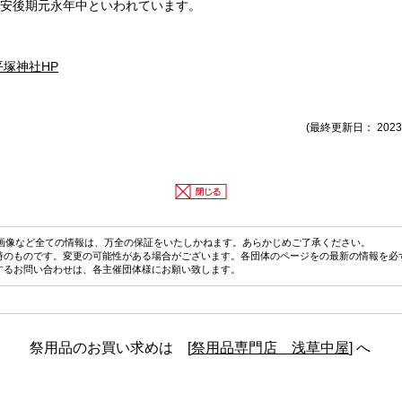
安後期元永年中といわれています。
平塚神社HP
(最終更新日： 2023
画像など全ての情報は、万全の保証をいたしかねます。あらかじめご了承ください。
時のものです。変更の可能性がある場合がございます。各団体のページをの最新の情報を必
するお問い合わせは、各主催団体様にお願い致します。
祭用品のお買い求めは [
祭用品専門店 浅草中屋
] へ