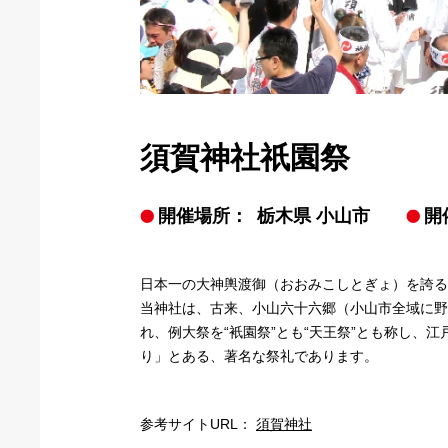
須賀神社祇園祭
開催場所：
栃木県 小山市
開
日本一の大神輿渡御（おおみこしとぎょ）を誇る
当神社は、古来、小山六十六郷（小山市全域に野
れ、例大祭を“衹園祭”とも“天王祭”とも称し、
り」とある、著名な祭礼であります。
参考サイトURL：
須賀神社