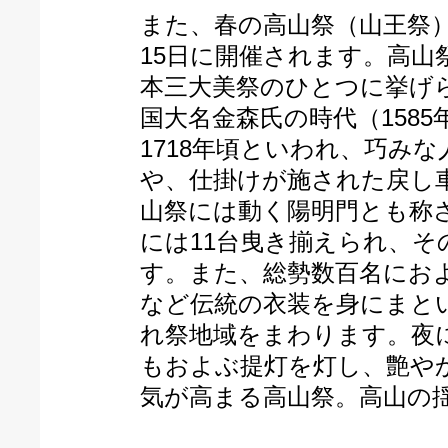
また、春の高山祭（山王祭）
15日に開催されます。高
本三大美祭のひとつに挙げ
国大名金森氏の時代（1585
1718年頃といわれ、巧み
や、仕掛けが施された戻し
山祭には動く陽明門とも称さ
には11台曳き揃えられ、
す。また、総勢数百名にお
など伝統の衣装を身にまと
れ祭地域をまわります。夜に
もおよぶ提灯を灯し、艶や
気が高まる高山祭。高山の