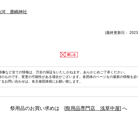
白河 鹿嶋神社
(最終更新日： 2023
画像など全ての情報は、万全の保証をいたしかねます。あらかじめご了承ください。
時のものです。変更の可能性がある場合がございます。各団体のページをの最新の情報を必
するお問い合わせは、各主催団体様にお願い致します。
祭用品のお買い求めは [
祭用品専門店 浅草中屋
] へ