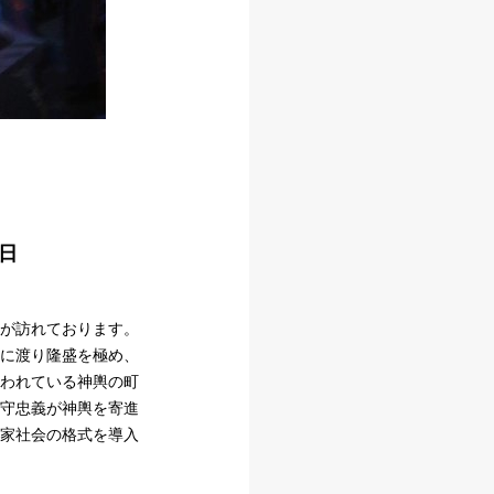
1日
が訪れております。
に渡り隆盛を極め、
われている神輿の町
守忠義が神輿を寄進
家社会の格式を導入