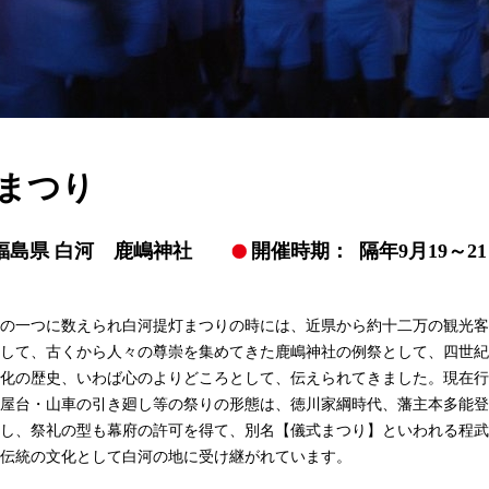
まつり
福島県 白河 鹿嶋神社
開催時期：
隔年9月19～2
の一つに数えられ白河提灯まつりの時には、近県から約十二万の観光客
して、古くから人々の尊崇を集めてきた鹿嶋神社の例祭として、四世紀
化の歴史、いわば心のよりどころとして、伝えられてきました。現在行
屋台・山車の引き廻し等の祭りの形態は、徳川家綱時代、藩主本多能登
し、祭礼の型も幕府の許可を得て、別名【儀式まつり】といわれる程武
伝統の文化として白河の地に受け継がれています。