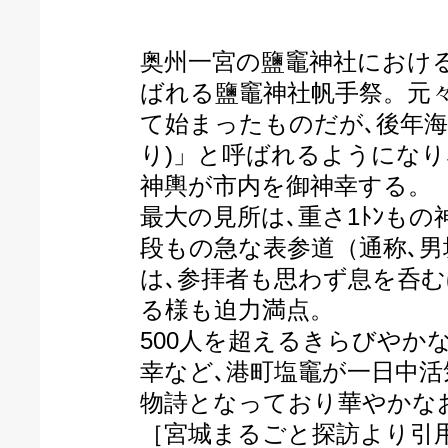
奥州一宮の鹽竈神社におけ
ばれる鹽竈神社帆手祭。元
て始まったものだが､後年海
り)」と呼ばれるようになり
神輿が市内を御神幸する。
最大の見所は､重さ1ﾄﾝもの
段もの急な表参道（通称､男
は､参拝者も思わず息を呑
る様も迫力満点。
500人を超えるきらびやか
幸など､港町塩竈が一日中活
物詩となっており華やかな
［宮城まるごと探訪より引