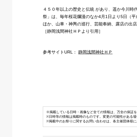
４５０年以上の歴史と伝統 があり、遥か今川時
祭」は、毎年桜花爛漫のなか4月1日より5日（平
ほか、山車・神輿の巡行、芸能奉納、露店の出店
［静岡浅間神社ＨＰより引用］
参考サイトURL：
静岡浅間神社ＨＰ
※掲載している日時・画像など全ての情報は、万全の保証を
※日時等の情報は掲載時のものです。変更の可能性がある場
※掲載中のお祭りに関するお問い合わせは、各主催団体様に