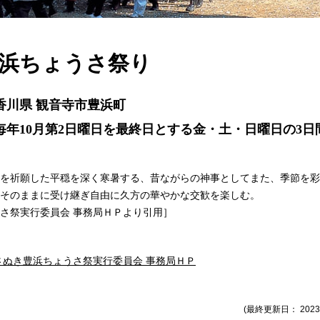
浜ちょうさ祭り
香川県 観音寺市豊浜町
毎年10月第2日曜日を最終日とする金・土・日曜日の3日
を祈願した平穏を深く寒暑する、昔ながらの神事としてまた、季節を彩
そのままに受け継ぎ自由に久方の華やかな交歓を楽しむ。
さ祭実行委員会 事務局ＨＰより引用］
さぬき豊浜ちょうさ祭実行委員会 事務局ＨＰ
(最終更新日： 2023