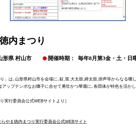
徳内まつり
山形県 村山市
開催時期：
毎年8月第3金・土・日
り」は､山形県村山市を会場に､鉦,笛,大太鼓,締太鼓,掛声等からなる囃
はアップテンポなお囃子に合せて勇壮かつ華麗に､各団体が特色を活か
り実行委員会公式WEBサイトより］
むらやま徳内まつり実行委員会公式WEBサイト