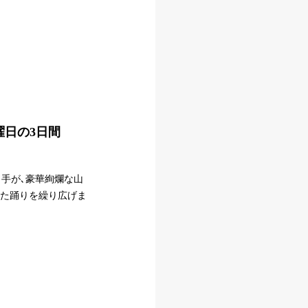
曜日の3日間
し手が､豪華絢爛な山
した踊りを繰り広げま