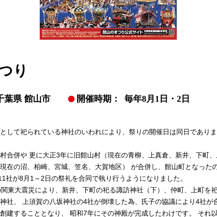
つり
千葉県 館山市
開催時期：
毎年8月1日・2日
として祀られている神社のいわれにより、祭りの開催日は同日でありま
村合併や 更に大正3年に旧館山村（現在の青柳、上真倉、新井、下町
現在の沼、柏崎、宮城、笠名、大賀地区） が合併し、館山町となった
区11社が8月1～2日の祭礼を合同で執り行うようになりました。
の関東大震災により、新井、下町の祀る諏訪神社（下）、仲町、上町を
神社、 上須賀の八坂神社の4社が倒壊した為、氏子の協議により4社が
創建することとなり、 昭和7年にその神殿が完成したわけです。 それ