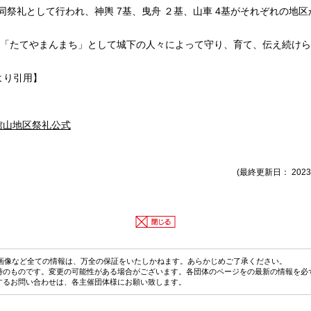
合同祭礼として行われ、神輿 7基、曳舟 ２基、山車 4基がそれぞれの地
「たてやまんまち」として城下の人々によって守り、育て、伝え続けら
より引用】
館山地区祭礼公式
(最終更新日： 2023
画像など全ての情報は、万全の保証をいたしかねます。あらかじめご了承ください。
時のものです。変更の可能性がある場合がございます。各団体のページをの最新の情報を必
するお問い合わせは、各主催団体様にお願い致します。